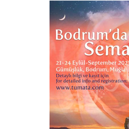
Francesca
Ferah
ospite
della
famiglia
del
Sufi
Master
Orüç
Güvenç