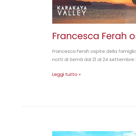
Francesca Ferah os
Francesca Ferah ospite della famiglia 
notti di Semâ dal 21 al 24 settembre
Leggi tutto »
Francesca