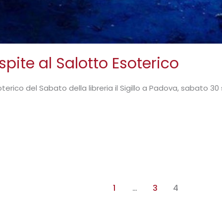
pite al Salotto Esoterico
terico del Sabato della libreria il Sigillo a Padova, sabato 
1
…
3
4