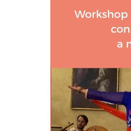
DI
DANZA
SUFI
CON
FERAH
A
MARZO