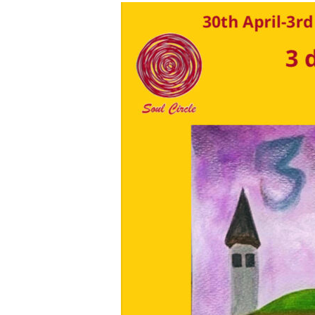
3
days
&
3
nights
Sema
Sufi
Gathering
Europe
2026