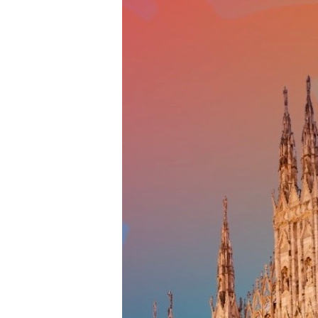
VEDERTI
DANZARE
–
TEATRO
ARCIMBOLDI
MILANO
–
12
FEBBRAIO